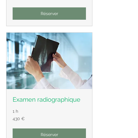
Réserver
Examen radiographique
1 h
430
430 €
euros
Réserver