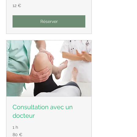
12
12 €
euros
Réserver
Consultation avec un
docteur
1 h
80
80 €
euros