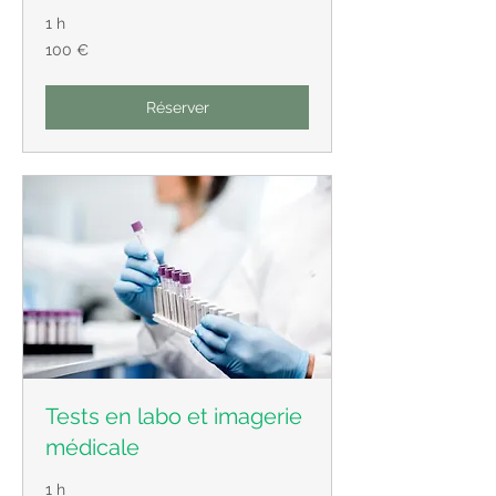
1 h
100
100 €
euros
Réserver
Tests en labo et imagerie
médicale
1 h