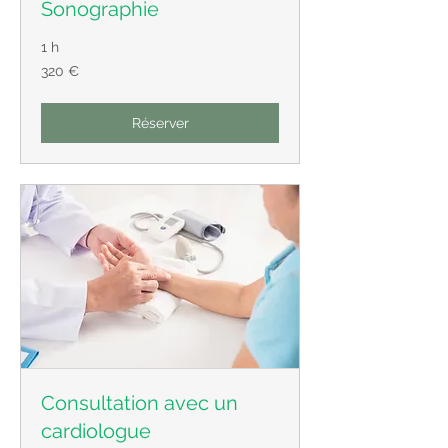
Sonographie
1 h
320
320 €
euros
Réserver
Consultation avec un
cardiologue