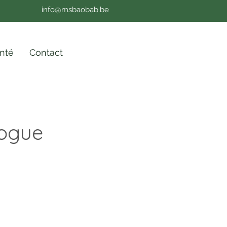
info@msbaobab.be
nté
Contact
logue