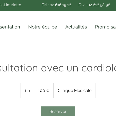
es-Limelette
Tél : 02 616 19 16
Fax : 02 616 58 98
sentation
Notre équipe
Actualités
Promo sa
ultation avec un cardio
100
euros
1 h
1
100 €
Clinique Médicale
Réserver