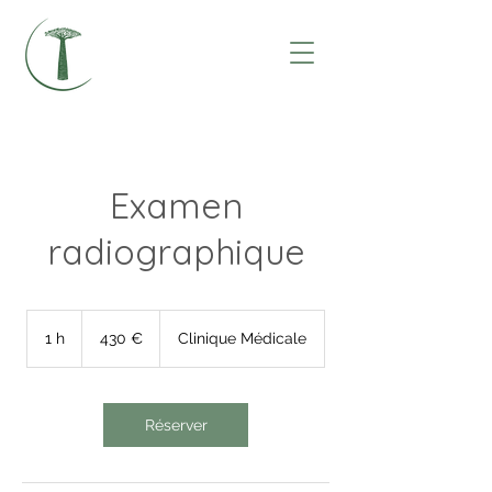
Examen
radiographique
430
euros
1 h
1
430 €
Clinique Médicale
Réserver